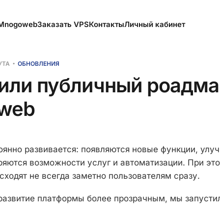
 Mnogoweb
Заказать VPS
Контакты
Личный кабинет
УТА
ОБНОВЛЕНИЯ
или публичный роадма
web
янно развивается: появляются новые функции, улу
ряются возможности услуг и автоматизации. При эт
сходят не всегда заметно пользователям сразу.
развитие платформы более прозрачным, мы запусти