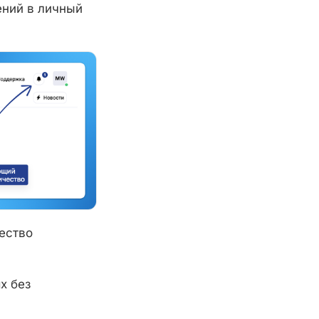
ний в личный
ество
х без