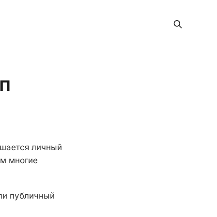
п
чшается личный
ом многие
ли публичный