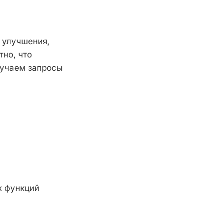
 улучшения,
тно, что
лучаем запросы
х функций