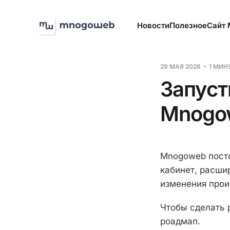
Новости
Полезное
Сайт
29 МАЯ 2026
1 МИН
Запуст
Mnogo
Mnogoweb посто
кабинет, расши
изменения прои
Чтобы сделать 
роадмап.