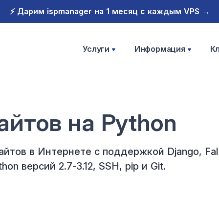
⚡️ Дарим ispmanager на 1 месяц с каждым VPS →
Услуги
Информация
К
айтов
на Python
сайтов
в Интернете
с поддержкой
Django, Fa
thon
версий 2.7-3.12
, SSH, pip
и Git
.