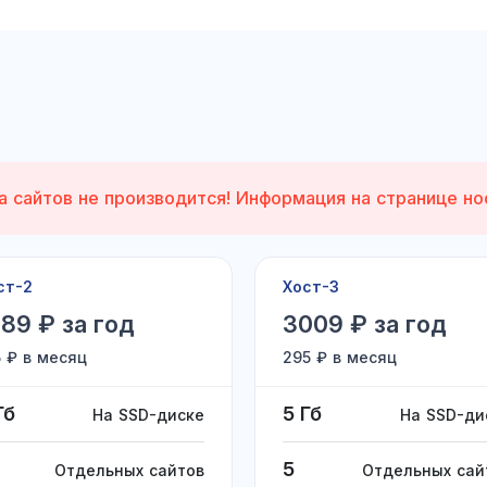
а сайтов не производится! Информация на странице но
ст-2
Хост-3
89 ₽ за год
3009 ₽ за год
5 ₽ в месяц
295 ₽ в месяц
Гб
5 Гб
На SSD-диске
На SSD-ди
5
Отдельных сайтов
Отдельных сай