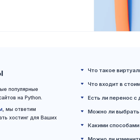
ы
Что такое виртуал
Что входит в стои
мые популярные
сайтов
на Python
.
Есть ли перенос с 
м
,
мы ответим
Можно ли выбрат
ать хостинг
для Ваших
Какими способами
Можно ли изменит