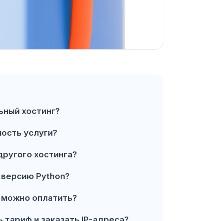
ьный хостинг?
мость услуги?
другого хостинга?
ь
версию Python
?
 можно оплатить?
ь тариф
и заказать
IP-адреса?