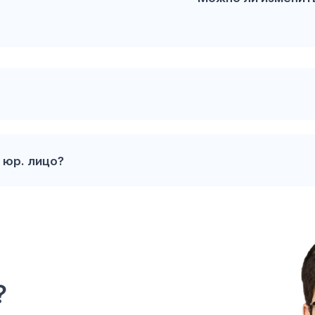
 юр. лицо
?
?