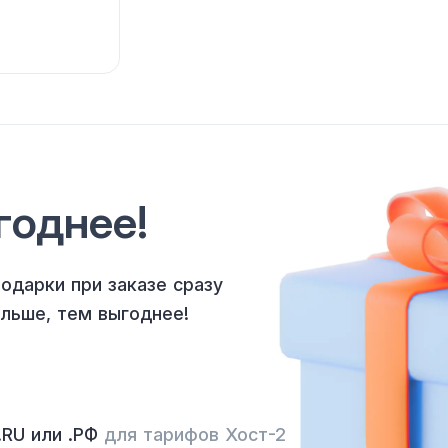
годнее
!
одарки при заказе сразу
ольше
,
тем выгоднее
!
.RU
или .РФ
для тарифов
Хост-2