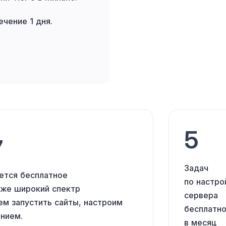
ечение 1 дня.
5
7
Задач
ется бесплатное
по настро
кже
широкий спектр
сервера
м запустить сайты, настроим
бесплатн
нием.
в месяц