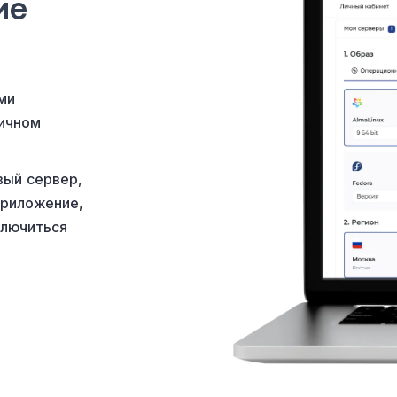
ие
ми
личном
вый сервер,
приложение,
ключиться