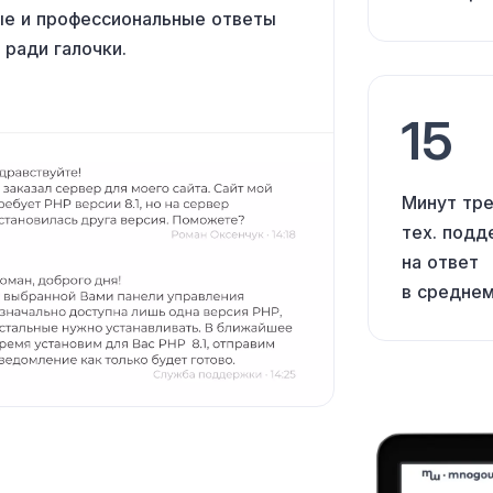
тые
и профессиональные
ответы
ради галочки.
15
Минут тр
тех. под
на ответ
в средне