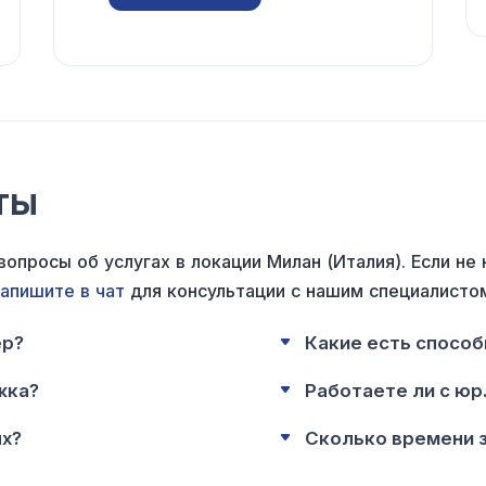
ты
опросы об услугах в локации Милан (Италия). Если не
апишите в чат
для консультации с нашим специалисто
ер?
Какие есть спосо
жка?
Работаете ли с юр
ых?
Сколько времени 