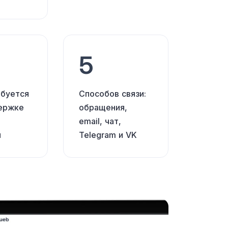
5
ебуется
Способов связи:
держке
обращения,
email, чат,
м
Telegram
и VK