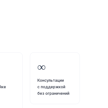
∞
Консультации
йке
с поддержкой
без ограничений
о