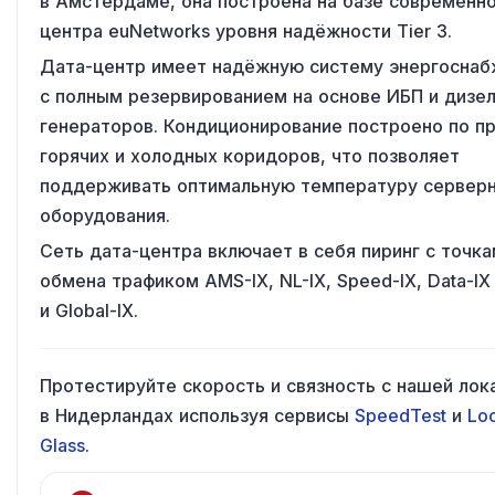
в Амстердаме
,
она построена
на базе
современно
центра euNetworks уровня надёжности Tier 3.
Дата-центр имеет надёжную систему энергоснаб
с полным
резервированием
на основе
ИБП
и дизе
генераторов. Кондиционирование построено
по п
горячих
и холодных
коридоров, что позволяет
поддерживать оптимальную температуру сервер
оборудования.
Сеть дата-центра включает
в себя
пиринг
с точка
обмена трафиком AMS-IX, NL-IX, Speed-IX, Data-IX
и Global-IX
.
Протестируйте скорость
и связность
с нашей
лок
в Нидерландах
используя сервисы
SpeedTest
и
Lo
Glass
.