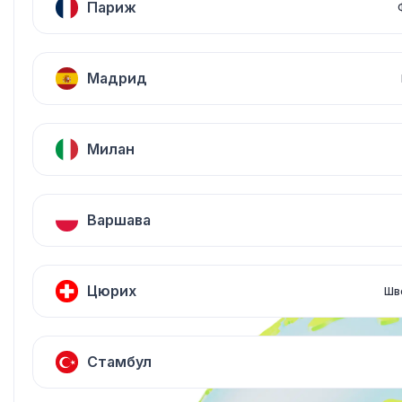
Париж
Мадрид
Милан
Варшава
Цюрих
Шв
Стамбул